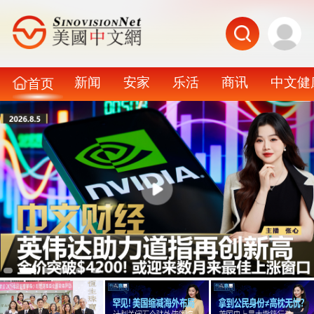
新闻
安家
乐活
商讯
中文健
首页