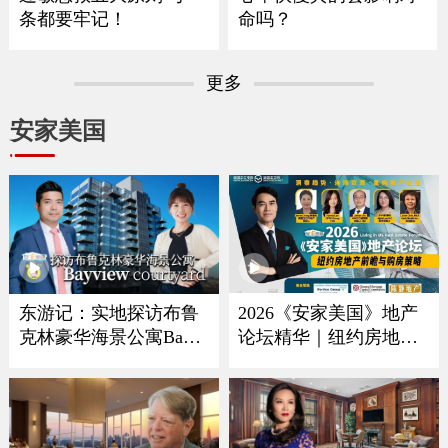
条都要牢记！
命吗？
更多
安家美国
2026《安家美国》地产
东游记：实地探访布鲁
论坛精华｜纽约房地产
克林豪华海景公寓Bayvi
ew Courtyard
趋势、购房策略与投资
解析