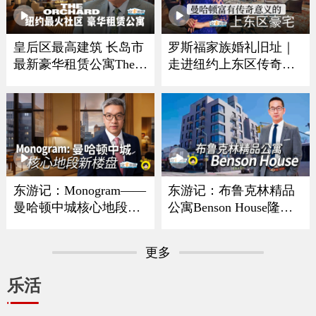
皇后区最高建筑 长岛市
罗斯福家族婚礼旧址｜
最新豪华租赁公寓The O
走进纽约上东区传奇豪
rchard
宅
东游记：Monogram——
东游记：布鲁克林精品
曼哈顿中城核心地段新
公寓Benson House隆重
楼盘
亮相
更多
乐活