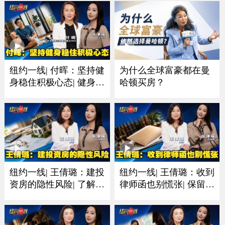
为什么全球富豪都在曼
纽约一线| 付晖：坚持健
哈顿买房？
身稳住积极心态| 健身比
赛的意义是保持好身体
纽约一线| 王倩璐：建投
纽约一线| 王倩璐：收到
资房的隐性风险| 了解法
律师函也别慌张| 保留证
规是避坑的重中之重
据和书面信息尤其重要