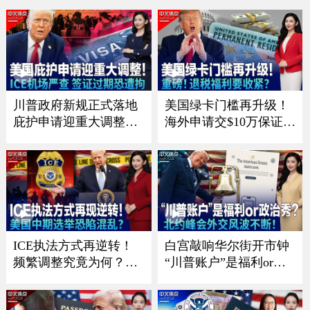
《中文正点》26.8.1
费者《中文正点》26.7.3
1
川普政府新规正式落地
美国绿卡门槛再升级！
庇护申请迎重大调整；I
海外申请交$10万保证
CE扩大机场执法 签证过
金？；重磅！退税福利
期恐被当场带走；纽约
要收紧？移民税收抵免
移民执法升级！曝皇后
或将受限；川普政府推
区率先展开搜捕；移民
留学新规 F-1只能待4
政策已见成效？美国暴
年？；华人、留学生、
力犯罪持续下降《中文
移民家庭哪些人将受影
焦点》7/30/2026
响？《中文焦点》7/23/2
ICE执法方式再逆转！
白宫敲响华尔街开市钟
026
频繁调整究竟为何？；
“川普账户”是福利or政
川普政府施压银行 严防
治秀？；川普暗讽意大
非法移民获消费信贷；
利总理？北约峰会外交