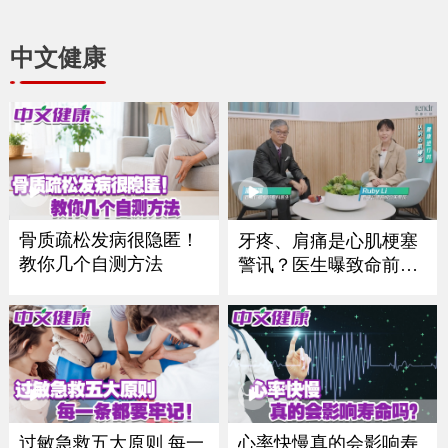
中文健康
骨质疏松发病很隐匿！
牙疼、肩痛是心肌梗塞
教你几个自测方法
警讯？医生曝致命前
兆，关键自救法一定要
学！
过敏急救五大原则 每一
心率快慢真的会影响寿