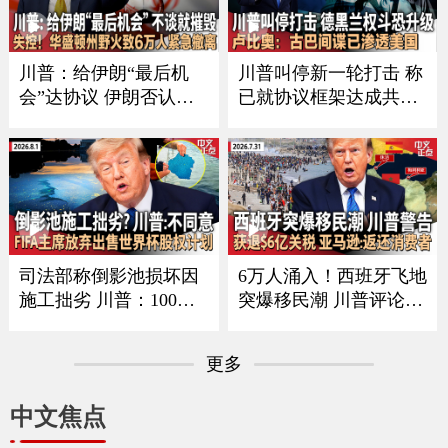
调查｜川普到访前夕 武
籍｜非法移民船只船英
装男子在其高尔夫球场
吉利海峡起火 157人获
外被捕《中文正点》26.
救《中文正点》26.8.4
川普：给伊朗“最后机
川普叫停新一轮打击 称
8.5
会”达协议 伊朗否认正
已就协议框架达成共识
与美谈判｜布兰奇撤销
｜德黑兰内部权斗恐升
$18亿反武器化基金 或
级｜卢比奥：古巴间谍
换来参院支持｜国安部
已渗透美国｜劲球大奖
长最新言论引争议 MA
升至$7.48亿｜华盛顿州
GA人士欲撤其职｜华盛
山火肆虐｜国漫《八
顿州野火失控 6万人撤
仙！》引爆新热潮 《中
离《中文正点》26.8.3
文正点》26.8.2
司法部称倒影池损坏因
6万人涌入！西班牙飞地
施工拙劣 川普：100%
突爆移民潮 川普评论｜
不同意｜西班牙称移民
加沙和平历史性突破！
停止涌入休达 已发现67
川普：哈马斯同意解除
更多
死｜因凡蒂诺宣布放弃
武装｜多州供水系统遭
出售世界杯商业股权计
黑客攻击 川普否认系伊
中文焦点
划｜美军F-35战机加州
朗所为｜亚马逊获$6亿
坠毁 飞行员弹射逃生
关税退款 将部分退还消