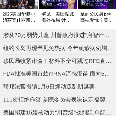
2026美国华裔小
罕见！美国缩减
拿到公民身份≠
姐获奖佳丽亲善
海外布局 计划
高枕无忧？美国
访问丽兴恒生珠
关闭五个驻外使
史上最大撤籍行
宝
领馆 包括加拿
动 25人被起诉
涉及70万弱势儿童 川普政府推进“启智计划”改革
大、日本、印尼
包括华人
纽约长岛再现罕见兔热病 今年确诊病例增至4例
移民局收紧审查！材料不全可跳过RFE直接拒批
FDA批准美国首款mRNA流感疫苗 面向50岁以上人群
联邦法官撤销1月6日煽动叛乱阴谋案
111次拒绝作答 参院委员会表决认定福契藐视国会
美国拟建15艘核动力“川普级”战列舰 单舰平均造价180亿美元