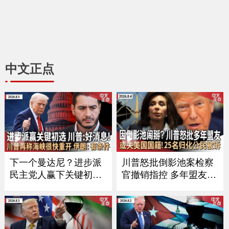
中文正点
下一个曼达尼？进步派
川普怒批倒影池案检察
民主党人赢下关键初选
官撤销指控 多年盟友或
川普回应｜川普称霍尔
职位不保｜25州联合起
木兹海峡很快重开 伊朗
诉川普最新全球关税｜
披露协议细节｜川普搭
史上最大规模！司法部
直升机遇安全事件 FAA
起诉25人 欲撤其美国国