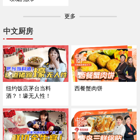
更多
中文厨房
西餐蟹肉饼
纽约饭店茅台当料
酒？！壕无人性！