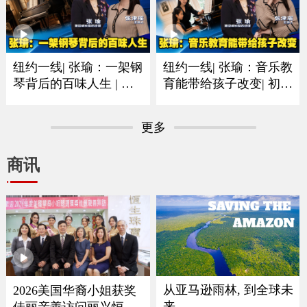
纽约一线| 张瑜：一架钢
纽约一线| 张瑜：音乐教
琴背后的百味人生 | 有
育能带给孩子改变| 初学
人圆梦有人珍藏一生音
琴多听多练习非常重要
乐情
更多
商讯
从亚马逊雨林, 到全球未
2026美国华裔小姐获奖
来
佳丽亲善访问丽兴恒生