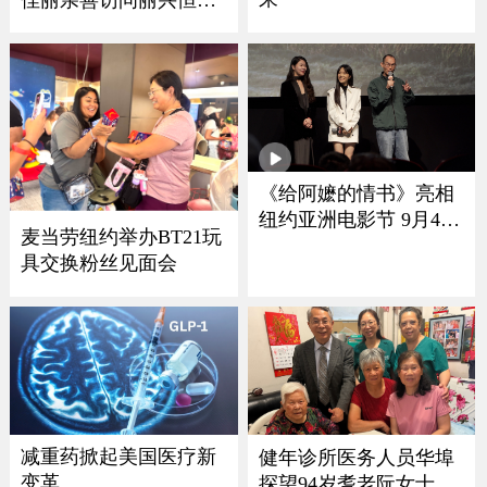
珠宝
《给阿嬷的情书》亮相
纽约亚洲电影节 9月4日
麦当劳纽约举办BT21玩
登陆北美院线
具交换粉丝见面会
减重药掀起美国医疗新
健年诊所医务人员华埠
变革
探望94岁耆老阮女士