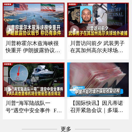
川普称霍尔木兹海峡很
川普访问前夕 武装男子
快重开 伊朗披露协议细
在其加州高尔夫球场外
节 称仍有条件
被捕
川普“海军陆战队一
【国际快讯】因凡蒂诺
召开紧急会议｜多瑙河
号”遇空中安全事件 FA
水位降至新低｜中国开
A调查里根机场空管是
始对境外保险收益征税
否违反规定
更多