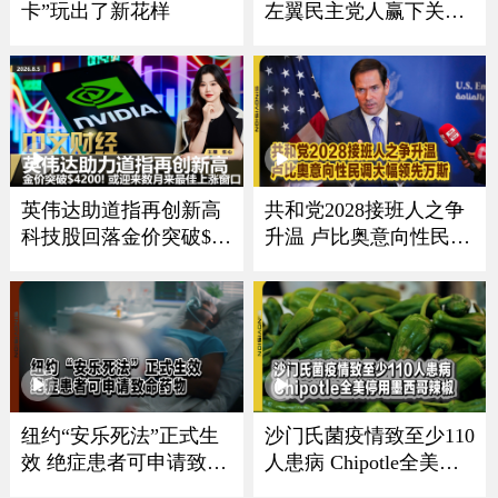
左翼民主党人赢下关键
卡”玩出了新花样
参院初选；川普回应选
举结果：对共和党来说
是个好消息；埃尔-赛义
德已被叫“密歇根曼达
尼” 二人诸多理念接
近；分析机构：共和党
维持参议院多数席位概
英伟达助道指再创新高
共和党2028接班人之争
科技股回落金价突破$42
升温 卢比奥意向性民调
00
大幅领先万斯
纽约“安乐死法”正式生
沙门氏菌疫情致至少110
效 绝症患者可申请致命
人患病 Chipotle全美停
药物
用墨西哥辣椒