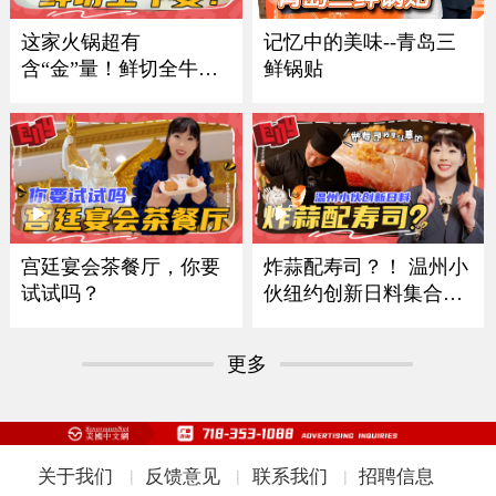
记忆中的美味--青岛三
这家火锅超有
鲜锅贴
含“金”量！鲜切全牛
宴！
炸蒜配寿司？！ 温州小
宫廷宴会茶餐厅，你要
伙纽约创新日料集合多
试试吗？
国风味
更多
关于我们
反馈意见
联系我们
招聘信息
|
|
|