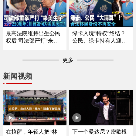
川普“清零”选举协助委
风波不断 ；一张红牌惊
员 美国中期选举恐陷混
动川普！美国队世界杯
乱？；共和党重量级议
风波引争议《中文焦
员离世 参议院席位争夺
点》7/9/2026
战连夜打响《中文焦
最高法院维持出生公民
绿卡入境"特权"终结？
点》7/16
权后 司法部严打“来美
公民、绿卡持有人迎最
生子”｜建国250周年：
严审查｜面对海关这样
川普如何为美国庆生？
做确保入境？｜入籍费
更多
｜华府打造空前博览会
拟大涨75% 政府释放什
庆祝250周年｜独立日全
么信号？｜留学生重大
新闻视频
美多地上演烟花秀《中
变革最快今秋实施｜移
文焦点》7/2/2026
民律师最新解读 《中文
焦点》6/25/2026
下一个曼达尼？密歇根
在拉萨，年轻人把“林