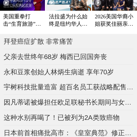
法拉盛为什么始
美国重拳打
2026美国华裔小
终是纽约华人置
击“生育旅游”
姐获奖佳丽亲善
业热点？
川普签署两项行
访问丽兴恒生珠
政令 出生公民
宝
拜登癌症扩散 非常痛苦
权再起波澜！
父亲去世终年68岁 梅西已回国奔丧
永和豆浆创始人林炳生病逝 享年70岁
宇树科技批量造富 超百名员工获战略配售$2.71亿元！
因凡蒂诺被爆担任欧足联秘书长期间与女员工有染 国际足联、欧足联相继回应
这种水别再喝了！已被列为2A类致癌物
日本前首相痛批高市：《皇室典范》修正案公然歧视女性