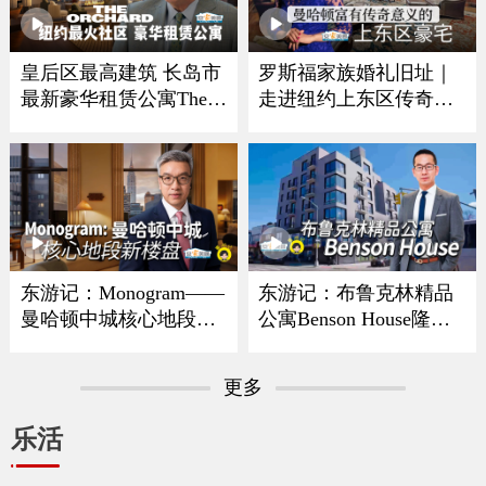
皇后区最高建筑 长岛市
罗斯福家族婚礼旧址｜
最新豪华租赁公寓The O
走进纽约上东区传奇豪
rchard
宅
东游记：Monogram——
东游记：布鲁克林精品
曼哈顿中城核心地段新
公寓Benson House隆重
楼盘
亮相
更多
乐活