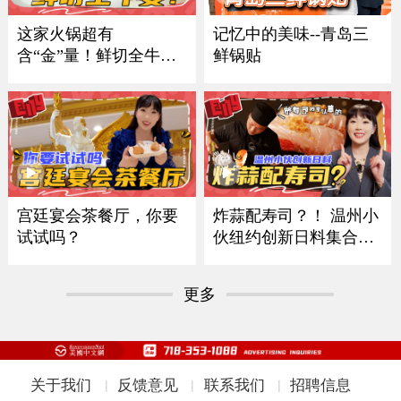
记忆中的美味--青岛三
这家火锅超有
鲜锅贴
含“金”量！鲜切全牛
宴！
炸蒜配寿司？！ 温州小
宫廷宴会茶餐厅，你要
伙纽约创新日料集合多
试试吗？
国风味
更多
关于我们
反馈意见
联系我们
招聘信息
|
|
|