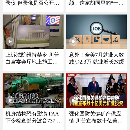
录仪 但录像是否公开由
颜，这家胡同里的“一人
该机构自行决定
照相馆”为啥能火？
上诉法院维持禁令 川普
意外！全美7月就业人数
白宫宴会厅地上施工须
减少2.3万 就业增长放缓
暂停
强化国防关键矿产供应
机身结构恐有裂痕 FAA
链 川普宣布数十亿美元
下令检查部分波音737
MAX
矿业投资