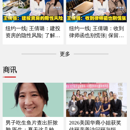
纽约一线| 王倩璐：建投
纽约一线| 王倩璐：收到
资房的隐性风险| 了解法
律师函也别慌张| 保留证
规是避坑的重中之重
据和书面信息尤其重要
更多
商讯
男子吃生鱼片查出肝脓
2026美国华裔小姐获奖
肿 医生：夏天这几种食
佳丽亲善访问丽兴恒生