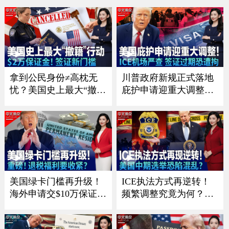
救《中文正点》26.8.4
离《中文正点》26.8.3
拿到公民身份≠高枕无
川普政府新规正式落地
忧？美国史上最大“撤
庇护申请迎重大调整；I
籍”行动 25人被起诉含
CE扩大机场执法 签证过
华人；川普政府实施签
期恐被当场带走；纽约
证新政策！最高需缴2万
移民执法升级！曝皇后
美元保证金；罕见！国
区率先展开搜捕；移民
务院缩减海外布局 拟关
政策已见成效？美国暴
闭五个使领馆《中文焦
力犯罪持续下降《中文
点》8/6/2026
焦点》7/30/2026
美国绿卡门槛再升级！
ICE执法方式再逆转！
海外申请交$10万保证
频繁调整究竟为何？；
金？；重磅！退税福利
川普政府施压银行 严防
要收紧？移民税收抵免
非法移民获消费信贷；