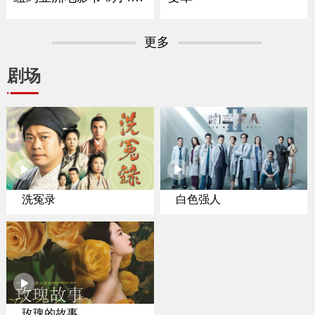
登陆北美院线
更多
剧场
洗冤录
白色强人
玫瑰的故事