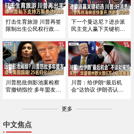
足以重开航线｜西班牙
料不全可直接拒批｜8死
对来自意大利旅客实施
30多伤！泰国突发校园
临时边检《中文正点》2
枪案《中文正点》26.8.7
打击生育旅游 川普再签
下一个曼达尼？进步派
6.8.8
限制出生公民权行政令
民主党人赢下关键初选
｜川普驳斥美军弹药短
川普回应｜川普称霍尔
缺报道 力挺赫格塞斯｜
木兹海峡很快重开 伊朗
参院委员会表决认定福
披露协议细节｜川普搭
契藐视国会｜麦康奈尔
直升机遇安全事件 FAA
通报最新健康状况｜曝
调查｜川普到访前夕 武
川普私下支持万斯选202
装男子在其高尔夫球场
8 《中文正点》26.8.6
外被捕《中文正点》26.
川普怒批倒影池案检察
川普：给伊朗“最后机
8.5
官撤销指控 多年盟友或
会”达协议 伊朗否认正
职位不保｜25州联合起
与美谈判｜布兰奇撤销
诉川普最新全球关税｜
$18亿反武器化基金 或
更多
史上最大规模！司法部
换来参院支持｜国安部
起诉25人 欲撤其美国国
长最新言论引争议 MA
中文焦点
籍｜非法移民船只船英
GA人士欲撤其职｜华盛
吉利海峡起火 157人获
顿州野火失控 6万人撤