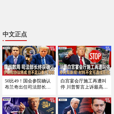
中文正点
50比49！国会参院确认
白宫宴会厅施工再遭叫
布兰奇出任司法部长｜
停 川普誓言上诉最高法
参院通过短期支出法案
院｜布兰奇司法部长提
未包括川普优先事项｜
名确认扫除关键障碍｜
伊朗称与阿曼接近达成
意外！全美7月就业减少
霍尔木兹海峡协议 但不
2.3万｜移民局新规：材