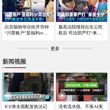
或将受限；川普政府推
川普“清零”选举协助委
留学新规 F-1只能待4
员 美国中期选举恐陷混
年？；华人、留学生、
乱？；共和党重量级议
移民家庭哪些人将受影
员离世 参议院席位争夺
响？《中文焦点》7/23/2
战连夜打响《中文焦
白宫敲响华尔街开市钟
最高法院维持出生公民
026
点》7/16
“川普账户”是福利or政
权后 司法部严打“来美
治秀？；川普暗讽意大
生子”｜建国250周年：
利总理？北约峰会外交
川普如何为美国庆生？
更多
风波不断 ；一张红牌惊
｜华府打造空前博览会
动川普！美国队世界杯
庆祝250周年｜独立日全
新闻视频
风波引争议《中文焦
美多地上演烟花秀《中
点》7/9/2026
文焦点》7/2/2026
ICE将全面配发执法记
没有流水线、不靠AI美