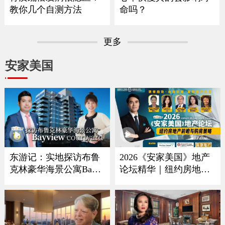
教你几个自测方法
命吗？
更多
安家美国
2026《安家美国》地产
东游记：实地探访布鲁
论坛精华｜纽约房地产
克林豪华海景公寓Bayvi
ew Courtyard
趋势、购房策略与投资
解析