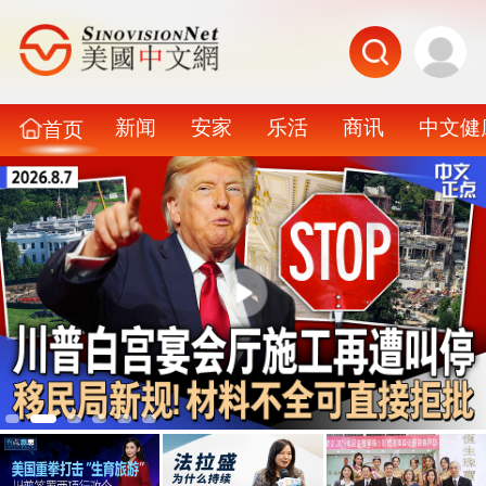
新闻
安家
乐活
商讯
中文健
首页