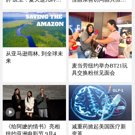
物千万别乱吃！
珠宝
从亚马逊雨林, 到全球未
来
麦当劳纽约举办BT21玩
具交换粉丝见面会
减重药掀起美国医疗新
《给阿嬷的情书》亮相
变革
纽约亚洲电影节 9月4日