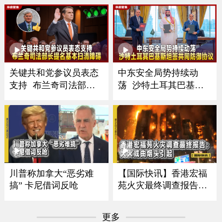
关键共和党参议员表态
中东安全局势持续动
支持 布兰奇司法部长
荡 沙特土耳其巴基斯
提名基本扫清障碍
坦签共同防御协议
川普称加拿大“恶劣难
【国际快讯】香港宏福
搞” 卡尼借词反呛
苑火灾最终调查报告｜
泰国校园枪击致8死｜日
本食品自给率跌至最低
更多