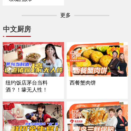
更多
中文厨房
西餐蟹肉饼
纽约饭店茅台当料
酒？！壕无人性！