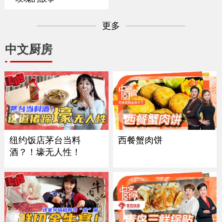
更多
中文厨房
西餐蟹肉饼
纽约饭店茅台当料
酒？！壕无人性！