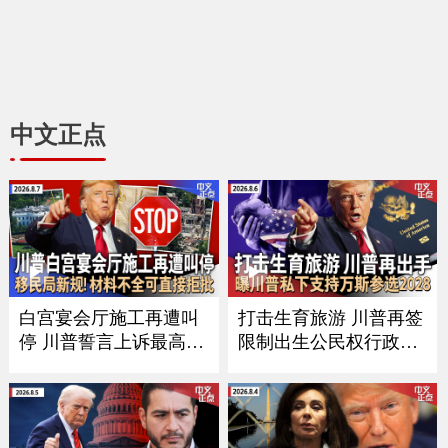
中文正点
白宫宴会厅施工再遭叫
打击生育旅游 川普再签
停 川普誓言上诉最高法
限制出生公民权行政令
院｜布兰奇司法部长提
｜川普驳斥美军弹药短
名确认扫除关键障碍｜
缺报道 力挺赫格塞斯｜
意外！全美7月就业减少
参院委员会表决认定福
2.3万｜移民局新规：材
契藐视国会｜麦康奈尔