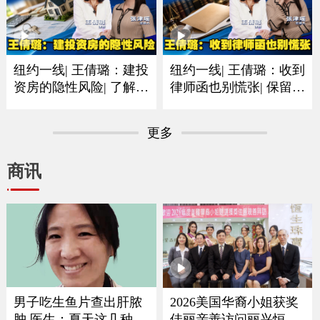
纽约一线| 王倩璐：建投
纽约一线| 王倩璐：收到
资房的隐性风险| 了解法
律师函也别慌张| 保留证
规是避坑的重中之重
据和书面信息尤其重要
更多
商讯
男子吃生鱼片查出肝脓
2026美国华裔小姐获奖
肿 医生：夏天这几种食
佳丽亲善访问丽兴恒生