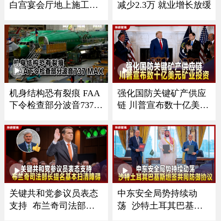
白宫宴会厅地上施工须
减少2.3万 就业增长放缓
暂停
强化国防关键矿产供应
机身结构恐有裂痕 FAA
链 川普宣布数十亿美元
下令检查部分波音737
MAX
矿业投资
关键共和党参议员表态
中东安全局势持续动
支持 布兰奇司法部长
荡 沙特土耳其巴基斯
提名基本扫清障碍
坦签共同防御协议