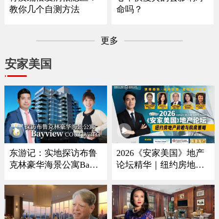
教你几个自测方法
命吗？
更多
安家美国
2026《安家美国》地产
东游记：实地探访布鲁
论坛精华｜纽约房地产
克林豪华海景公寓Bayvi
ew Courtyard
趋势、购房策略与投资
解析