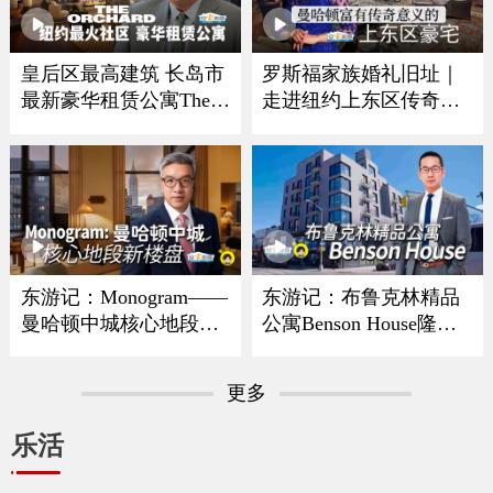
皇后区最高建筑 长岛市
罗斯福家族婚礼旧址｜
最新豪华租赁公寓The O
走进纽约上东区传奇豪
rchard
宅
东游记：Monogram——
东游记：布鲁克林精品
曼哈顿中城核心地段新
公寓Benson House隆重
楼盘
亮相
更多
乐活