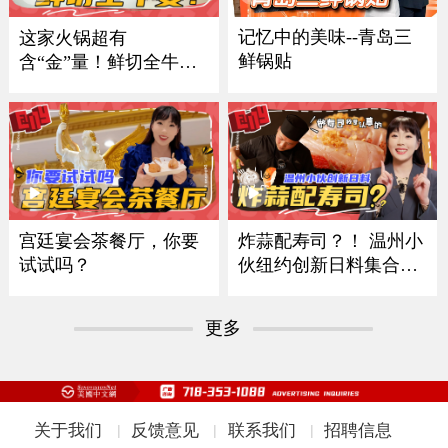
记忆中的美味--青岛三
这家火锅超有
鲜锅贴
含“金”量！鲜切全牛
宴！
炸蒜配寿司？！ 温州小
宫廷宴会茶餐厅，你要
伙纽约创新日料集合多
试试吗？
国风味
更多
关于我们
反馈意见
联系我们
招聘信息
|
|
|