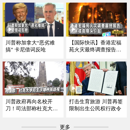
川普称加拿大“恶劣难
【国际快讯】香港宏福
搞” 卡尼借词反呛
苑火灾最终调查报告｜
泰国校园枪击致8死｜日
本食品自给率跌至最低
川普政府再向名校开
打击生育旅游 川普再签
刀！司法部称杜克大学
限制出生公民权行政令
招生涉嫌种族歧视
更多