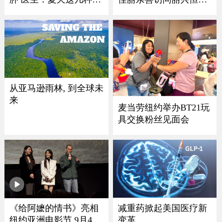
物千万别乱吃！
珠宝
从亚马逊雨林, 到全球未
来
麦当劳纽约举办BT21玩
具交换粉丝见面会
减重药掀起美国医疗新
《给阿嬷的情书》亮相
变革
纽约亚洲电影节 9月4日