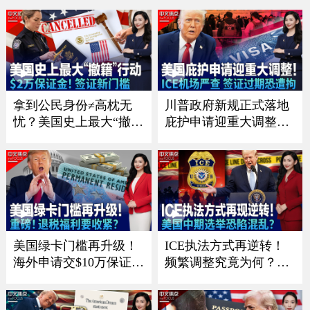
离《中文正点》26.8.3
文正点》26.8.2
拿到公民身份≠高枕无
川普政府新规正式落地
忧？美国史上最大“撤
庇护申请迎重大调整；I
籍”行动 25人被起诉含
CE扩大机场执法 签证过
华人；川普政府实施签
期恐被当场带走；纽约
证新政策！最高需缴2万
移民执法升级！曝皇后
美元保证金；罕见！国
区率先展开搜捕；移民
务院缩减海外布局 拟关
政策已见成效？美国暴
闭五个使领馆《中文焦
力犯罪持续下降《中文
点》8/6/2026
焦点》7/30/2026
美国绿卡门槛再升级！
ICE执法方式再逆转！
海外申请交$10万保证
频繁调整究竟为何？；
金？；重磅！退税福利
川普政府施压银行 严防
要收紧？移民税收抵免
非法移民获消费信贷；