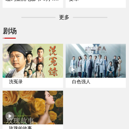
登陆北美院线
更多
剧场
洗冤录
白色强人
玫瑰的故事