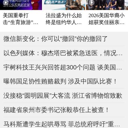
法拉盛为什么始
美国重拳打
2026美国华裔小
终是纽约华人置
击“生育旅游”
姐获奖佳丽亲善
业热点？
川普签署两项行
访问丽兴恒生珠
政令 出生公民
宝
微信新变化：你可以“撤回”你的撤回了
权再起波澜！
以色列媒体：穆杰塔巴被紧急送医，情况危急
宇树科技王兴兴回答超300个问题 谈美国禁令、DeepSeek
曝韩国足协性贿赂裁判 涉及中国队比赛！
没接稳“圆明园展”大客流 浙江省博物馆致歉
福建省泉州市委书记张毅恭任上被查！
马科斯遭学生起哄辱骂 菲总统府呼吁“重拾体面”