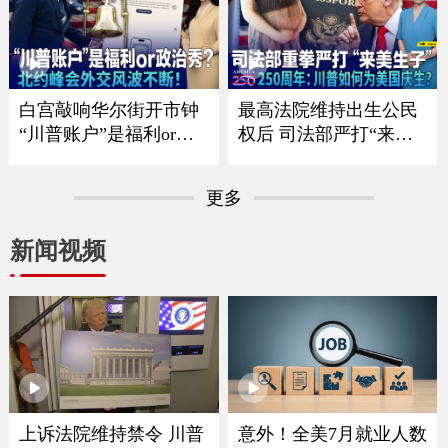
或将受限；川普政府推
川普“清零”选举协助委
留学新规 F-1只能待4
员 美国中期选举恐陷混
年？；华人、留学生、
乱？；共和党重量级议
移民家庭哪些人将受影
员离世 参议院席位争夺
响？《中文焦点》7/23/2
战连夜打响《中文焦
白宫敲响华尔街开市钟
最高法院维持出生公民
026
点》7/16
“川普账户”是福利or政
权后 司法部严打“来美
治秀？；川普暗讽意大
生子”｜建国250周年：
利总理？北约峰会外交
川普如何为美国庆生？
更多
风波不断 ；一张红牌惊
｜华府打造空前博览会
动川普！美国队世界杯
庆祝250周年｜独立日全
新闻视频
风波引争议《中文焦
美多地上演烟花秀《中
点》7/9/2026
文焦点》7/2/2026
上诉法院维持禁令 川普
意外！全美7月就业人数