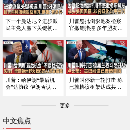
料不全可直接拒批｜8死
通报最新健康状况｜曝
30多伤！泰国突发校园
川普私下支持万斯选202
枪案《中文正点》26.8.7
8 《中文正点》26.8.6
下一个曼达尼？进步派
川普怒批倒影池案检察
民主党人赢下关键初选
官撤销指控 多年盟友或
川普回应｜川普称霍尔
职位不保｜25州联合起
木兹海峡很快重开 伊朗
诉川普最新全球关税｜
披露协议细节｜川普搭
史上最大规模！司法部
直升机遇安全事件 FAA
起诉25人 欲撤其美国国
调查｜川普到访前夕 武
籍｜非法移民船只船英
装男子在其高尔夫球场
吉利海峡起火 157人获
外被捕《中文正点》26.
救《中文正点》26.8.4
川普：给伊朗“最后机
川普叫停新一轮打击 称
8.5
会”达协议 伊朗否认正
已就协议框架达成共识
与美谈判｜布兰奇撤销
｜德黑兰内部权斗恐升
$18亿反武器化基金 或
级｜卢比奥：古巴间谍
更多
换来参院支持｜国安部
已渗透美国｜劲球大奖
长最新言论引争议 MA
升至$7.48亿｜华盛顿州
中文焦点
GA人士欲撤其职｜华盛
山火肆虐｜国漫《八
顿州野火失控 6万人撤
仙！》引爆新热潮 《中