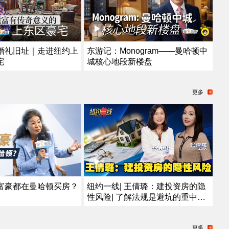
婚礼旧址｜走进纽约上
东游记：Monogram——曼哈顿中
宅
城核心地段新楼盘
更多
富豪都在曼哈顿买房？
纽约一线| 王倩璐：建投资房的隐
性风险| 了解法规是避坑的重中之
重
更多