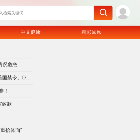
中文健康
精彩回顾
了
情况危急
宇树科技王兴兴回答超300个问题 谈美国禁令、DeepSeek
赛！
馆致歉
！
重拾体面”