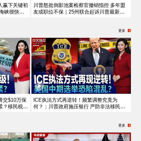
人赢下关键初
川普怒批倒影池案检察官撤销指控 多年盟
海峡很快重
友或职位不保｜25州联合起诉川普最新全
直升机遇安
球关税｜史上最大规模！司法部起诉25人
夕 武装男子
欲撤其美国国籍｜非法移民船只船英吉利海
更多
》26.8.5
峡起火 157人获救《中文正点》26.8.4
交$10万保
ICE执法方式再逆转！频繁调整究竟为
紧？移民税收
何？；川普政府施压银行 严防非法移民获
规 F-1只
消费信贷；川普“清零”选举协助委员 美国中
移民家庭哪些
期选举恐陷混乱？；共和党重量级议员离世
更多
2026
参议院席位争夺战连夜打响《中文焦点》7/
16