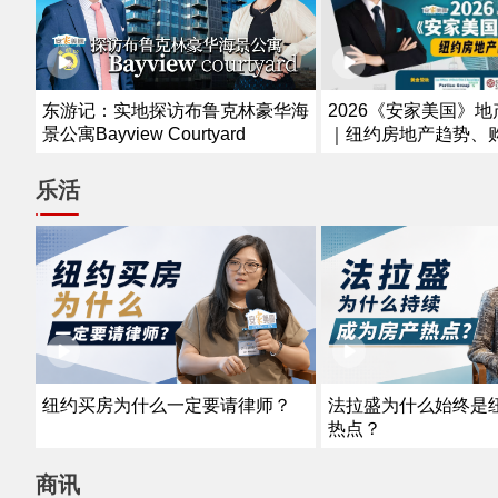
2026《安家美国》
东游记：实地探访布鲁克林豪华海
｜纽约房地产趋势、
景公寓Bayview Courtyard
资解析
乐活
纽约买房为什么一定要请律师？
法拉盛为什么始终是
热点？
商讯