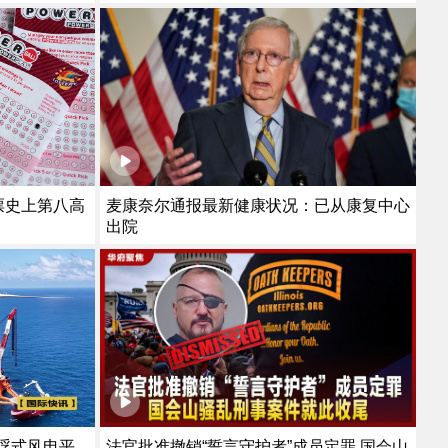
至最低
彩票史上第八高
麦康奈尔通报最新健康状况：已从康复中心
出院
法官批准撤销“誓言守护者”成员定罪 国会山
浮式风电平