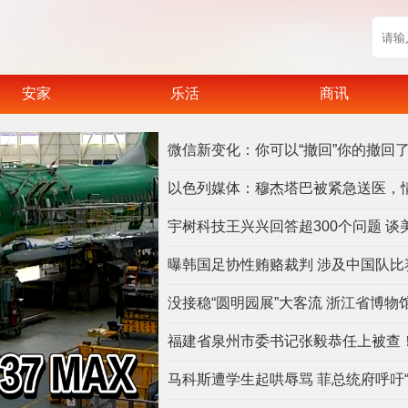
安家
乐活
商讯
微信新变化：你可以“撤回”你的撤回
以色列媒体：穆杰塔巴被紧急送医，
曝韩国足协性贿赂裁判 涉及中国队比
没接稳“圆明园展”大客流 浙江省博物
福建省泉州市委书记张毅恭任上被查
马科斯遭学生起哄辱骂 菲总统府呼吁“