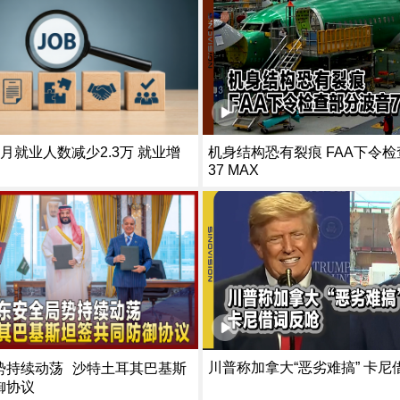
月就业人数减少2.3万 就业增
机身结构恐有裂痕 FAA下令检查部分波音7
37 MAX
川普称加拿大“恶劣难搞” 卡尼
势持续动荡 沙特土耳其巴基斯
御协议