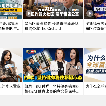
地产论坛精华
皇后区最高建筑 长岛市最新豪华
罗斯福家族
购房策略与投
租赁公寓The Orchard
东区传奇豪
纽约华人置业
为什么全球
纽约一线| 付晖：坚持健身稳住积
极心态| 健身比赛的意义是保持好
身体