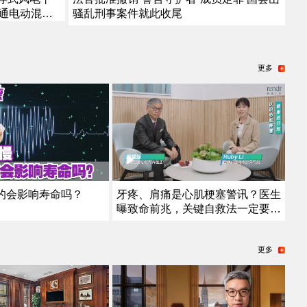
骚乱刑事案件就此收尾
开通电动混动
食危机
更多
的会影响寿命吗？
牙疼、肩痛是心肌梗塞警讯？医生
曝致命前兆，关键自救法一定要
学！
更多