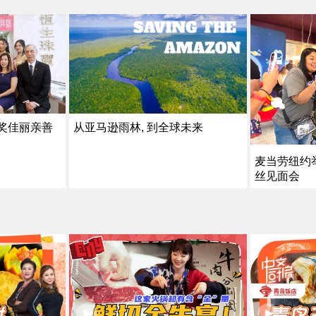
从亚马逊雨林, 到全球未来
获奖佳丽亲善
麦当劳纽约举
丝见面会