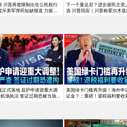
游 川普再签限制出生公民权行
下一个曼达尼？进步派民主党
驳斥美军弹药短缺报道 力挺赫
选 川普回应｜川普称霍尔木兹
院委员会表决认定福契藐视国会
开 伊朗披露协议细节｜川普搭
通报最新健康状况｜曝川普私下
全事件 FAA调查｜川普到访前
28 《中文正点》26.8.6
在其高尔夫球场外被捕《中文正点
规正式落地 庇护申请迎重大调
美国绿卡门槛再升级！海外申请
大机场执法 签证过期恐被当场带
证金？；重磅！退税福利要收
民执法升级！曝皇后区率先展开
抵免或将受限；川普政府推留学新
政策已见成效？美国暴力犯罪持
能待4年？；华人、留学生、
点》7/30/2026
人将受影响？《中文焦点》7/23/