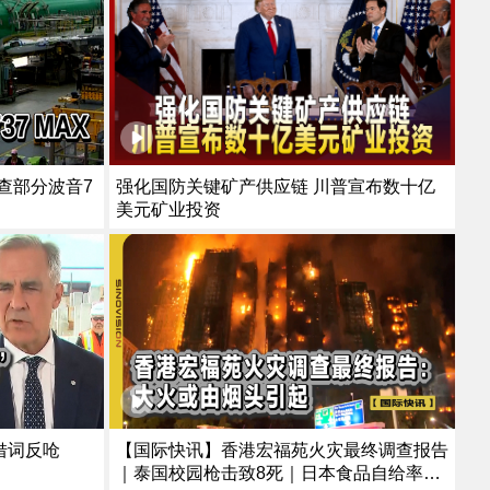
强化国防关键矿产供应链 川普宣布数十亿
美元矿业投资
借词反呛
【国际快讯】香港宏福苑火灾最终调查报告
｜泰国校园枪击致8死｜日本食品自给率跌