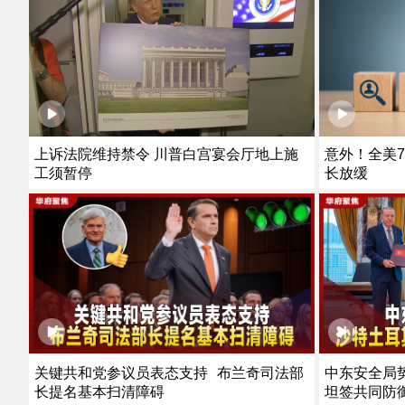
上诉法院维持禁令 川普白宫宴会厅地上施
意外！全美7
工须暂停
长放缓
关键共和党参议员表态支持 布兰奇司法部
中东安全局
长提名基本扫清障碍
坦签共同防