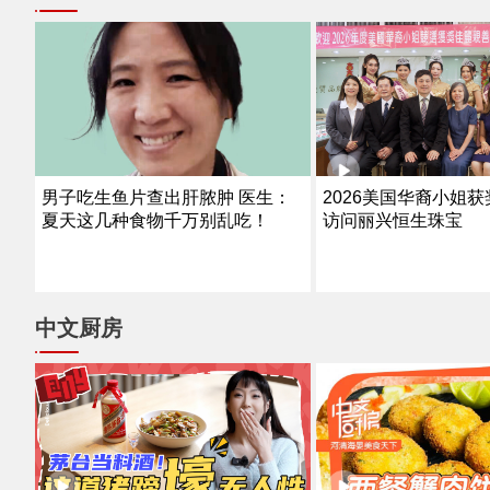
男子吃生鱼片查出肝脓肿 医生：
2026美国华裔小姐
夏天这几种食物千万别乱吃！
访问丽兴恒生珠宝
中文厨房