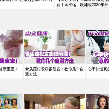
台中国投运｜欧洲或2030年
航线｜厄尔尼诺恐加剧全球粮
健康宝宝！
骨质疏松发病很隐匿！教你几个自
心率快慢真
测方法