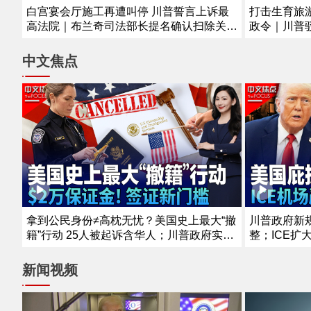
白宫宴会厅施工再遭叫停 川普誓言上诉最
打击生育旅
高法院｜布兰奇司法部长提名确认扫除关键
政令｜川普
障碍｜意外！全美7月就业减少2.3万｜移民
格塞斯｜参
局新规：材料不全可直接拒批｜8死30多
｜麦康奈尔
中文焦点
伤！泰国突发校园枪案《中文正点》26.8.7
支持万斯选20
拿到公民身份≠高枕无忧？美国史上最大“撤
川普政府新
籍”行动 25人被起诉含华人；川普政府实施
整；ICE扩
签证新政策！最高需缴2万美元保证金；罕
走；纽约移
见！国务院缩减海外布局 拟关闭五个使领
搜捕；移民
新闻视频
馆《中文焦点》8/6/2026
续下降《中文焦