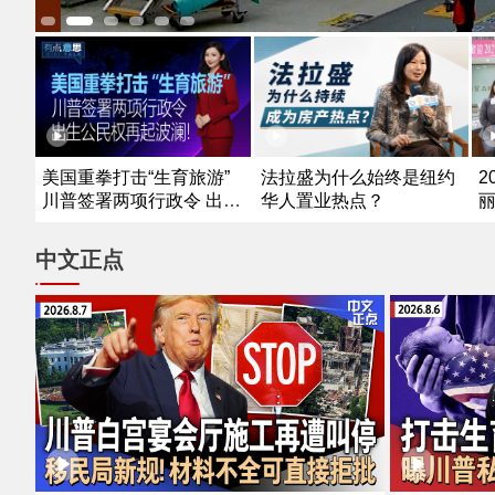
法拉盛为什么始终是纽约
美国重拳打击“生育旅游”
2
华人置业热点？
川普签署两项行政令 出生
公民权再起波澜！
中文正点