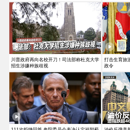
川普政府再向名校开刀！司法部称杜克大学
打击生育旅
招生涉嫌种族歧视
政令
111次拒绝回答 参院委员会表决认定福契藐
油价反弹美股