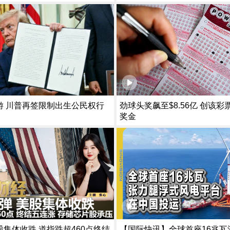
游 川普再签限制出生公民权行
劲球头奖飙至$8.56亿 创该
奖金
集体收跌 道指跌超460点终结
【国际快讯】全球首座16兆瓦