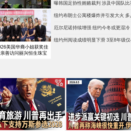
曝韩国足协性贿赂裁判 涉及中国队比
纽约布朗士公寓楼爆炸并引发大火 多
厄尔尼诺持续增强 纽约今冬或更湿冷
纽约州阅读成绩明显下滑 3至8年级仅
026美国华裔小姐获奖佳
丽亲善访问丽兴恒生珠宝