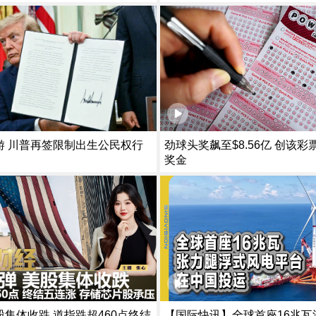
游 川普再签限制出生公民权行
劲球头奖飙至$8.56亿 创该
奖金
集体收跌 道指跌超460点终结
【国际快讯】全球首座16兆瓦