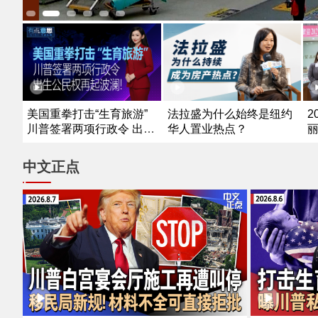
法拉盛为什么始终是纽约
美国重拳打击“生育旅游”
2
华人置业热点？
川普签署两项行政令 出生
公民权再起波澜！
中文正点