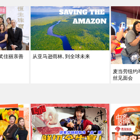
从亚马逊雨林, 到全球未来
获奖佳丽亲善
麦当劳纽约举
丝见面会