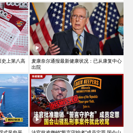
至最低
彩票史上第八高
麦康奈尔通报最新健康状况：已从康复中心
出院
法官批准撤销“誓言守护者”成员定罪 国会山
浮式风电平