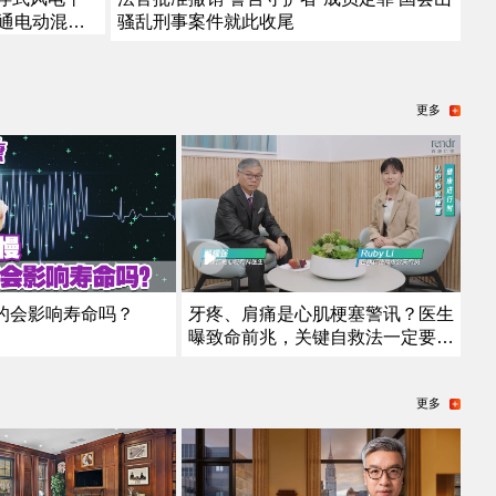
骚乱刑事案件就此收尾
开通电动混动
食危机
更多
的会影响寿命吗？
牙疼、肩痛是心肌梗塞警讯？医生
曝致命前兆，关键自救法一定要
学！
更多