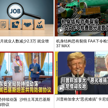
月就业人数减少2.3万 就业增
机身结构恐有裂痕 FAA下令检查部分波音7
37 MAX
川普称加拿大“恶劣难搞” 卡尼
势持续动荡 沙特土耳其巴基斯
御协议