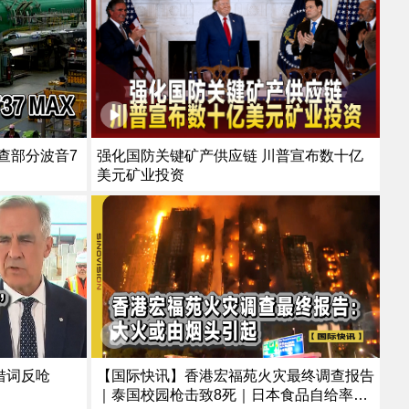
强化国防关键矿产供应链 川普宣布数十亿
美元矿业投资
借词反呛
【国际快讯】香港宏福苑火灾最终调查报告
｜泰国校园枪击致8死｜日本食品自给率跌