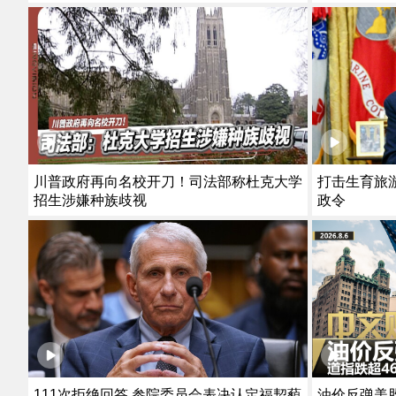
川普政府再向名校开刀！司法部称杜克大学
打击生育旅
招生涉嫌种族歧视
政令
111次拒绝回答 参院委员会表决认定福契藐
油价反弹美股