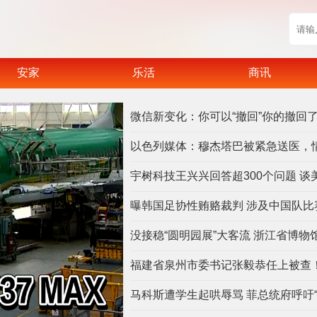
安家
乐活
商讯
微信新变化：你可以“撤回”你的撤回
以色列媒体：穆杰塔巴被紧急送医，
曝韩国足协性贿赂裁判 涉及中国队比
没接稳“圆明园展”大客流 浙江省博物
福建省泉州市委书记张毅恭任上被查
马科斯遭学生起哄辱骂 菲总统府呼吁“