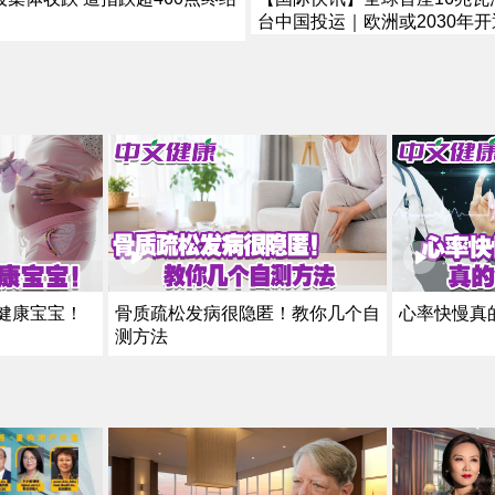
台中国投运｜欧洲或2030年
航线｜厄尔尼诺恐加剧全球粮
健康宝宝！
骨质疏松发病很隐匿！教你几个自
心率快慢真
测方法