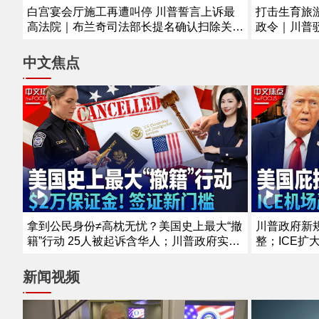
白宫宴会厅施工再遭叫停 川普誓言上诉最
打击生育旅
高法院｜布兰奇司法部长提名确认扫除关键
政令｜川普
障碍｜意外！全美7月就业减少2.3万｜移民
格塞斯｜参
局新规：材料不全可直接拒批｜8死30多
｜麦康奈尔
中文焦点
伤！泰国突发校园枪案《中文正点》26.8.7
支持万斯选20
拿到公民身份≠高枕无忧？美国史上最大“撤
川普政府新
籍”行动 25人被起诉含华人；川普政府实施
整；ICE扩
签证新政策！最高需缴2万美元保证金；罕
走；纽约移
见！国务院缩减海外布局 拟关闭五个使领
搜捕；移民
新闻视频
馆《中文焦点》8/6/2026
续下降《中文焦