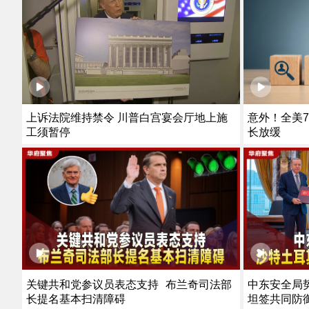
上诉法院维持禁令 川普白宫宴会厅地上施
意外！全美7
工须暂停
长放缓
关键共和党参议员表态支持 布兰奇司法部
中东安全局
长提名基本扫清障碍
坦签共同防