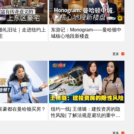
婚礼旧址｜走进纽约上
东游记：Monogram——曼哈顿中
宅
城核心地段新楼盘
更多
富豪都在曼哈顿买房？
纽约一线| 王倩璐：建投资房的隐
性风险| 了解法规是避坑的重中之
重
更多