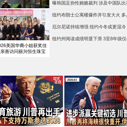
曝韩国足协性贿赂裁判 涉及中国队比
纽约布朗士公寓楼爆炸并引发大火 多
厄尔尼诺持续增强 纽约今冬或更湿冷
纽约州阅读成绩明显下滑 3至8年级仅
026美国华裔小姐获奖佳
丽亲善访问丽兴恒生珠宝