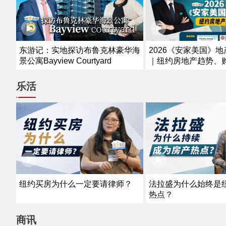
2026《安家美国》
东游记：实地探访布鲁克林豪华海
｜纽约房地产趋势、
景公寓Bayview Courtyard
资解析
乐活
纽约买房为什么一定要请律师？
法拉盛为什么始终是
热点？
商讯