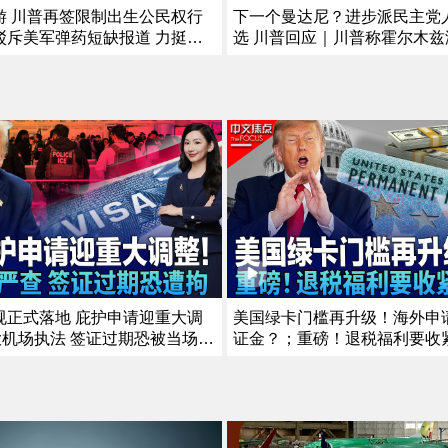
游 川普再签限制出生公民权行
下一个曼达尼？进步派民主党
驳斥美军弹药短缺报道 力挺赫
选 川普回应｜川普称霍尔木兹
院委员会表决认定福契藐视国会
开 伊朗披露协议细节｜川普搭
通报最新健康状况｜曝川普私下
全事件 FAA调查｜川普到访前
28 《中文正点》26.8.6
在其高尔夫球场外被捕《中文正点
规正式落地 庇护申请迎重大调
美国绿卡门槛再升级！海外申请
大机场执法 签证过期恐被当场带
证金？；重磅！退税福利要收
民执法升级！曝皇后区率先展开
抵免或将受限；川普政府推留学新
政策已见成效？美国暴力犯罪持
能待4年？；华人、留学生、
点》7/30/2026
人将受影响？《中文焦点》7/23/