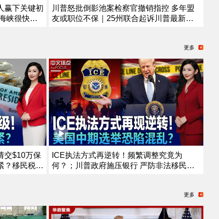
人赢下关键初
川普怒批倒影池案检察官撤销指控 多年盟
海峡很快重
友或职位不保｜25州联合起诉川普最新全
直升机遇安
球关税｜史上最大规模！司法部起诉25人
夕 武装男子
欲撤其美国国籍｜非法移民船只船英吉利海
更多
》26.8.5
峡起火 157人获救《中文正点》26.8.4
交$10万保
ICE执法方式再逆转！频繁调整究竟为
紧？移民税收
何？；川普政府施压银行 严防非法移民获
规 F-1只
消费信贷；川普“清零”选举协助委员 美国中
移民家庭哪些
期选举恐陷混乱？；共和党重量级议员离世
更多
2026
参议院席位争夺战连夜打响《中文焦点》7/
16