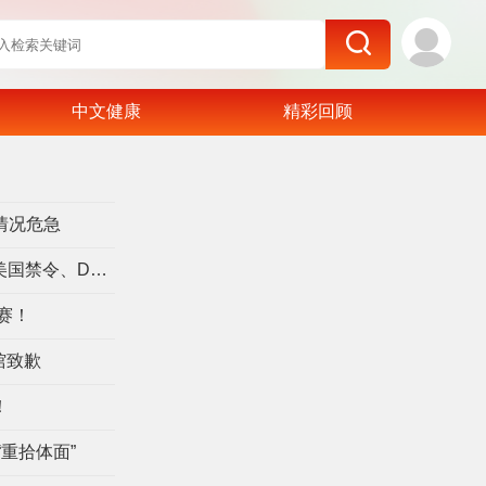
中文健康
精彩回顾
了
情况危急
宇树科技王兴兴回答超300个问题 谈美国禁令、DeepSeek
赛！
馆致歉
！
重拾体面”