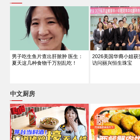
男子吃生鱼片查出肝脓肿 医生：
2026美国华裔小姐
夏天这几种食物千万别乱吃！
访问丽兴恒生珠宝
中文厨房