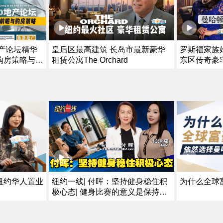
地产论坛精华
皇后区最高建筑 长岛市最新豪华
罗斯福家族
购房策略与投
租赁公寓The Orchard
东区传奇豪
纽约华人置业
为什么全球
纽约一线| 付晖：坚持健身稳住积
极心态| 健身比赛的意义是保持好
身体