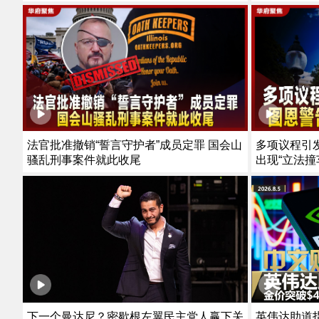
法官批准撤销“誓言守护者”成员定罪 国会山
多项议程引
骚乱刑事案件就此收尾
出现“立法撞
下一个曼达尼？密歇根左翼民主党人赢下关
英伟达助道