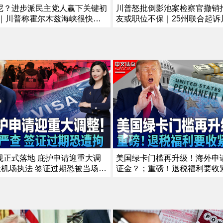
尼？进步派民主党人赢下关键初
川普怒批倒影池案检察官撤销指
应｜川普称霍尔木兹海峡很快重
友或职位不保｜25州联合起诉
露协议细节｜川普搭直升机遇安
球关税｜史上最大规模！司法部
A调查｜川普到访前夕 武装男子
欲撤其美国国籍｜非法移民船
场外被捕《中文正点》26.8.5
峡起火 157人获救《中文正点》
规正式落地 庇护申请迎重大调
美国绿卡门槛再升级！海外申请
大机场执法 签证过期恐被当场带
证金？；重磅！退税福利要收
民执法升级！曝皇后区率先展开
抵免或将受限；川普政府推留学新
政策已见成效？美国暴力犯罪持
能待4年？；华人、留学生、
点》7/30/2026
人将受影响？《中文焦点》7/23/