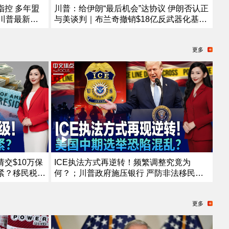
控 多年盟
川普：给伊朗“最后机会”达协议 伊朗否认正
川普最新全
与美谈判｜布兰奇撤销$18亿反武器化基金
起诉25人
或换来参院支持｜国安部长最新言论引争议
只船英吉利海
MAGA人士欲撤其职｜华盛顿州野火失控 6
更多
26.8.4
万人撤离《中文正点》26.8.3
交$10万保
ICE执法方式再逆转！频繁调整究竟为
紧？移民税收
何？；川普政府施压银行 严防非法移民获
规 F-1只
消费信贷；川普“清零”选举协助委员 美国中
移民家庭哪些
期选举恐陷混乱？；共和党重量级议员离世
更多
2026
参议院席位争夺战连夜打响《中文焦点》7/
16