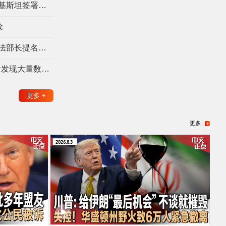
中东动荡持续之际 沙特、土耳其、巴基斯坦签署共同防御协议
呛
关键共和党参议员表态支持 布兰奇司法部长提名基本扫清障碍
DOGE声称省下1100亿美元 GAO审计发现大量数据有问题
更多
+
更多