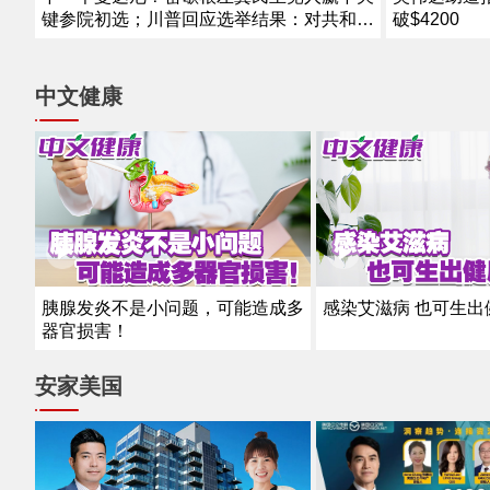
键参院初选；川普回应选举结果：对共和党
破$4200
来说是个好消息；埃尔-赛义德已被叫“密歇
根曼达尼” 二人诸多理念接近；分析机构：
共和党维持参议院多数席位概
中文健康
感染艾滋病 也可生出
胰腺发炎不是小问题，可能造成多
器官损害！
安家美国