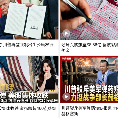
游 川普再签限制出生公民权行
劲球头奖飙至$8.56亿 创该
奖金
川普驳斥美军弹药短缺报道 力
集体收跌 道指跌超460点终结
赫格塞斯