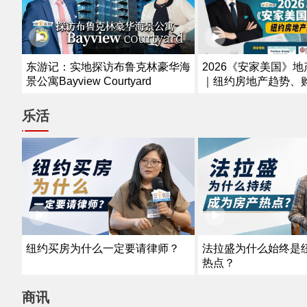
2026《安家美国》
东游记：实地探访布鲁克林豪华海
｜纽约房地产趋势、
景公寓Bayview Courtyard
资解析
乐活
纽约买房为什么一定要请律师？
法拉盛为什么始终是
热点？
商讯