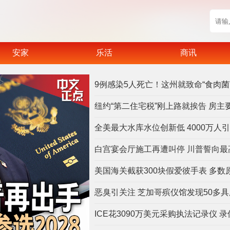
安家
乐活
商讯
9例感染5人死亡！这州就致命“食肉菌
纽约“第二住宅税”刚上路就挨告 房主
白宫宴会厅施工再遭叫停 川普誓向最
美国海关截获300块假爱彼手表 多数
恶臭引关注 芝加哥殡仪馆发现50多