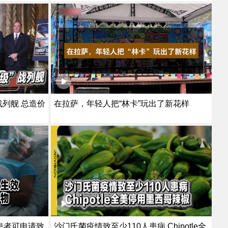
航线｜厄尔尼诺恐加剧全球粮食危机
战列舰 总造价
在拉萨，年轻人把“林卡”玩出了新花样
症患者可申请致
沙门氏菌疫情致至少110人患病 Chipotle全