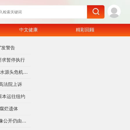
中文健康
精彩回顾
”发警告
要求暂停执行
全美最大水库水位创新低 4000万人引水源头危机加剧
高法院上诉
原本运往纽约
具腐烂遗体
ICE花3090万美元采购执法记录仪 录像公开仍由自己决定