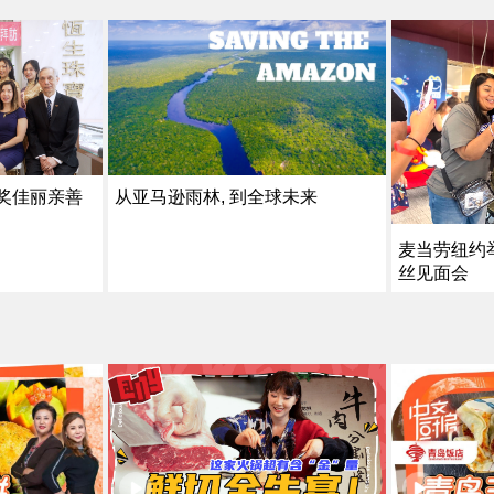
从亚马逊雨林, 到全球未来
获奖佳丽亲善
麦当劳纽约举
丝见面会