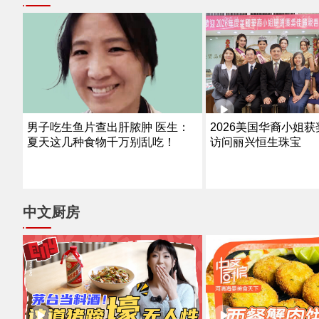
男子吃生鱼片查出肝脓肿 医生：
2026美国华裔小姐
夏天这几种食物千万别乱吃！
访问丽兴恒生珠宝
中文厨房