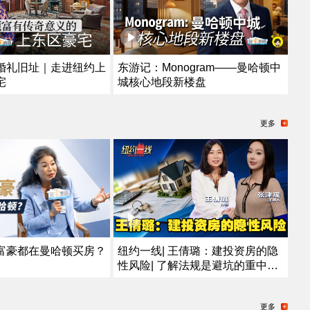
婚礼旧址｜走进纽约上
东游记：Monogram——曼哈顿中
宅
城核心地段新楼盘
更多
富豪都在曼哈顿买房？
纽约一线| 王倩璐：建投资房的隐
性风险| 了解法规是避坑的重中之
重
更多