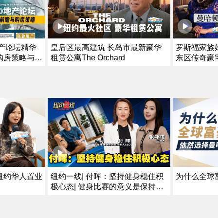
地产论坛精华
皇后区最高建筑 长岛市最新豪华
罗斯福家族
购房策略与投
租赁公寓The Orchard
东区传奇豪
纽约华人置业
为什么全球
纽约一线| 付晖：坚持健身稳住积
极心态| 健身比赛的意义是保持好
身体