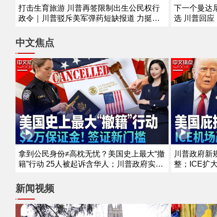
打击生育旅游 川普再签限制出生公民权行
下一个曼达
政令｜川普驳斥美军弹药短缺报道 力挺赫
选 川普回
格塞斯｜参院委员会表决认定福契藐视国会
开 伊朗披
｜麦康奈尔通报最新健康状况｜曝川普私下
全事件 FA
中文焦点
支持万斯选2028 《中文正点》26.8.6
在其高尔夫球
拿到公民身份≠高枕无忧？美国史上最大“撤
川普政府新
籍”行动 25人被起诉含华人；川普政府实施
整；ICE扩
签证新政策！最高需缴2万美元保证金；罕
走；纽约移
见！国务院缩减海外布局 拟关闭五个使领
搜捕；移民
新闻视频
馆《中文焦点》8/6/2026
续下降《中文焦