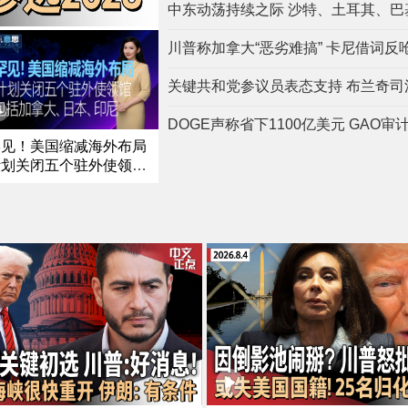
川普称加拿大“恶劣难搞” 卡尼借词反
罕见！美国缩减海外布局
计划关闭五个驻外使领馆
包括加拿大、日本、印尼