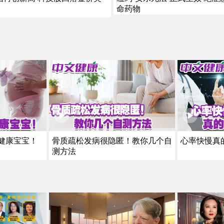
命药物
健康宝宝！
骨质疏松发病很隐匿！教你几个自
心率快慢真
测方法