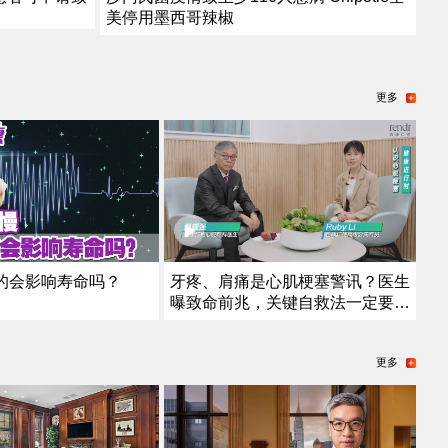
美停用墨西哥辣椒
更多
的会影响寿命吗？
牙疼、肩痛是心肌梗塞警讯？医生
曝致命前兆，关键自救法一定要
学！
更多