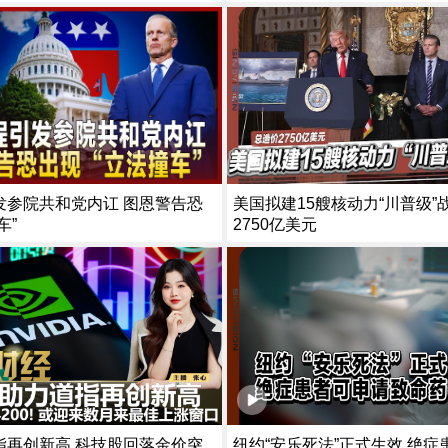
美国拟建15艘核动力“川普级”
发参院共和党内讧 图恩警告恐
2750亿美元
车”
指再创新高 科技股回落金价突
纽约“安乐死法”正式生效 绝